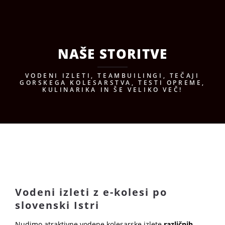
BORA Experience
NAŠE STORITVE
VODENI IZLETI, TEAMBUILINGI, TEČAJI
GORSKEGA KOLESARSTVA, TESTI OPREME,
KULINARIKA IN ŠE VELIKO VEČ!
Vodeni izleti z e-kolesi po
slovenski Istri
Nudimo atraktivne vodene kolesarske izlete
različnih