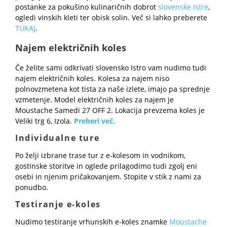
postanke za pokušino kulinaričnih dobrot
slovenske Istre
,
ogledi vinskih kleti ter obisk solin. Več si lahko preberete
TUKAJ
.
Najem električnih koles
Če želite sami odkrivati slovensko Istro vam nudimo tudi
najem električnih koles. Kolesa za najem niso
polnovzmetena kot tista za naše izlete, imajo pa sprednje
vzmetenje. Model električnih koles za najem je
Moustache Samedi 27 OFF 2. Lokacija prevzema koles je
Veliki trg 6, Izola.
Preberi več.
Individualne ture
Po želji izbrane trase tur z e-kolesom in vodnikom,
gostinske storitve in oglede prilagodimo tudi zgolj eni
osebi in njenim pričakovanjem. Stopite v stik z nami za
ponudbo.
Testiranje e-koles
Nudimo testiranje vrhunskih e-koles znamke
Moustache