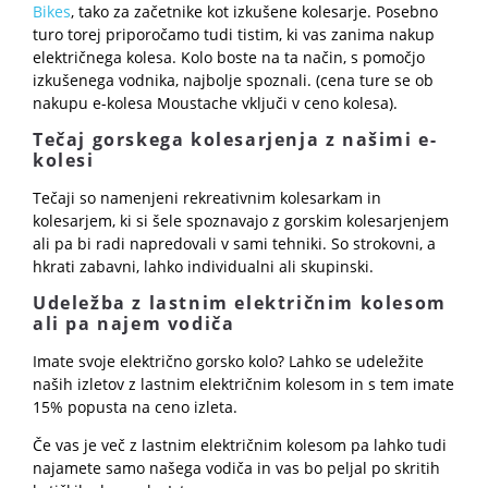
Bikes
, tako za začetnike kot izkušene kolesarje. Posebno
turo torej priporočamo tudi tistim, ki vas zanima nakup
električnega kolesa. Kolo boste na ta način, s pomočjo
izkušenega vodnika, najbolje spoznali. (cena ture se ob
nakupu e-kolesa Moustache vključi v ceno kolesa).
Tečaj gorskega kolesarjenja z našimi e-
kolesi
Tečaji so namenjeni rekreativnim kolesarkam in
kolesarjem, ki si šele spoznavajo z gorskim kolesarjenjem
ali pa bi radi napredovali v sami tehniki. So strokovni, a
hkrati zabavni, lahko individualni ali skupinski.
Udeležba z lastnim električnim kolesom
ali pa najem vodiča
Imate svoje električno gorsko kolo? Lahko se udeležite
naših izletov z lastnim električnim kolesom in s tem imate
15% popusta na ceno izleta.
Če vas je več z lastnim električnim kolesom pa lahko tudi
najamete samo našega vodiča in vas bo peljal po skritih