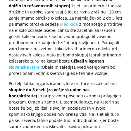
dolžin in težavnostnih stopenj
. izleti so primerne tudi za
družine in otroke, stare vsaj 8 let oziroma z višino 120 cm.
Zanje imamo otroška e-kolesa. Za najmlajše (od 2 do 5 let)
pa imamo otroške sedeže
Mac Ride
z možnostjo pritrditve
na e-kolo odrasle osebe. Lahko ste začetnik ali izkušen
gorski kolesar, vodnik se bo vedno prilagodil vašemu
predhodnemu znanju in fizični pripravljenosti. Pomagali
vam bomo z nasvetom, kako izbrati primerno e-kolo, pri
nastavitvah kolesa, nato pa bomo skupaj izbrali primerno
kolesarsko turo, na kateri boste
uživali v lepotah
slovenske Istre
(Obala in zaledje). Med vožnjo vam bo
profesionalni vodnik svetoval glede tehnike vožnje.
Po želji lahko organiziramo izlete oz. ture za zaključene
skupine do 8 oseb (za večje skupine nas
kontaktirajte)
in pripravimo poseben oziroma prilagojen
program. Organiziramo t. i. teambuildinge, na katerih se
boste še bolj zbližali s svojimi sodelavci in v svojo
spominsko knjigo dodali nov prelep vtis. Na izlet ali turo
pa se, seveda, lahko podate tudi individualno, kjer boste
sami z vodnikom raziskovali slikovito pokrajino.