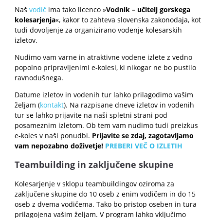
Naš
vodič
ima tako licenco »
Vodnik – učitelj gorskega
kolesarjenja
«, kakor to zahteva slovenska zakonodaja, kot
tudi dovoljenje za organizirano vodenje kolesarskih
izletov.
Nudimo vam varne in atraktivne vodene izlete z vedno
popolno pripravljenimi e-kolesi, ki nikogar ne bo pustilo
ravnodušnega.
Datume izletov in vodenih tur lahko prilagodimo vašim
željam (
kontakt
). Na razpisane dneve izletov in vodenih
tur se lahko prijavite na naši spletni strani pod
posameznim izletom. Ob tem vam nudimo tudi preizkus
e-koles v naši ponudbi.
Prijavite se zdaj, zagotavljamo
vam nepozabno doživetje!
PREBERI VEČ O IZLETIH
Teambuilding in zaključene skupine
Kolesarjenje v sklopu teambuildingov oziroma za
zaključene skupine do 10 oseb z enim vodičem in do 15
oseb z dvema vodičema. Tako bo pristop oseben in tura
prilagojena vašim željam. V program lahko vključimo