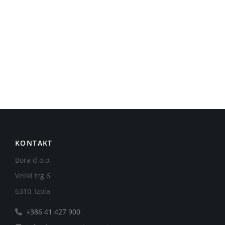
POC Safety Gear
KONTAKT
Bora d.o.o.
Veliki trg 6
6310, Izola
+386 41 427 900