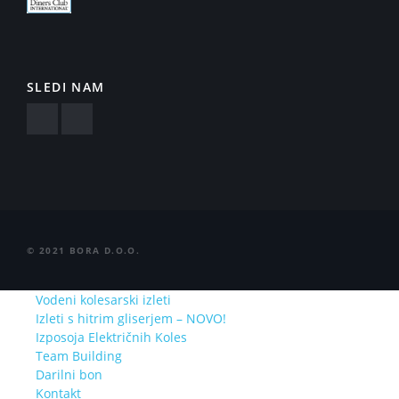
SLEDI NAM
©
2021
BORA D.O.O.
Vodeni kolesarski izleti
Izleti s hitrim gliserjem – NOVO!
Izposoja Električnih Koles
Team Building
Darilni bon
Kontakt