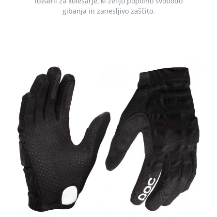
idealni za kolesarje, ki želijo popolno svobodo
gibanja in zanesljivo zaščito.