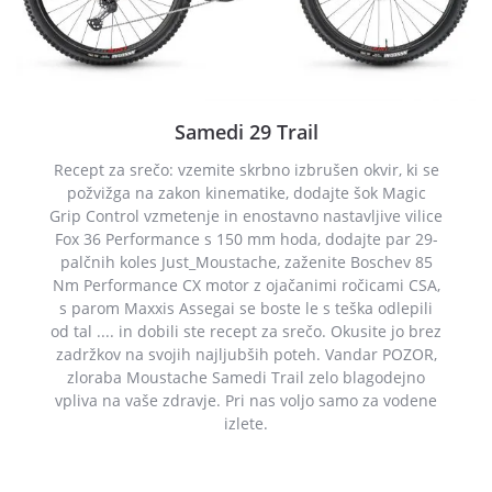
Samedi 29 Trail
Recept za srečo: vzemite skrbno izbrušen okvir, ki se
požvižga na zakon kinematike, dodajte šok Magic
Grip Control vzmetenje in enostavno nastavljive vilice
Fox 36 Performance s 150 mm hoda, dodajte par 29-
palčnih koles Just_Moustache, zaženite Boschev 85
Nm Performance CX motor z ojačanimi ročicami CSA,
s parom Maxxis Assegai se boste le s teška odlepili
od tal .... in dobili ste recept za srečo. Okusite jo brez
zadržkov na svojih najljubših poteh. Vandar POZOR,
zloraba Moustache Samedi Trail zelo blagodejno
vpliva na vaše zdravje. Pri nas voljo samo za vodene
izlete.