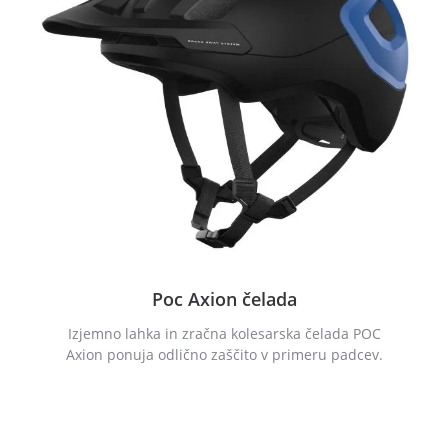
Poc Axion čelada
Izjemno lahka in zračna kolesarska čelada POC
Axion ponuja odlično zaščito v primeru padcev.