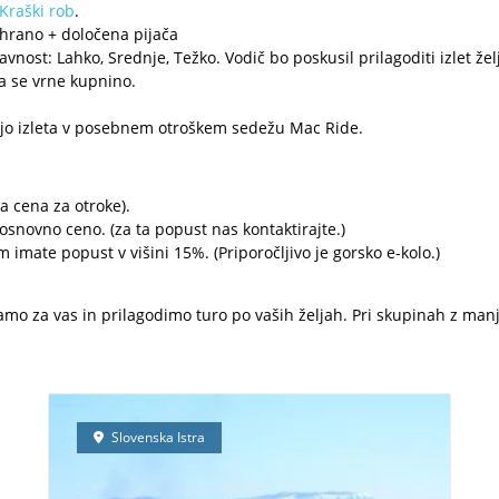
Kraški rob
.
 hrano + določena pijača
vnost: Lahko, Srednje, Težko. Vodič bo poskusil prilagoditi izlet že
a se vrne kupnino.
ežijo izleta v posebnem otroškem sedežu Mac Ride.
a cena za otroke).
osnovno ceno. (za ta popust nas kontaktirajte.)
m imate popust v višini 15%. (Priporočljivo je gorsko e-kolo.)
mo za vas in prilagodimo turo po vaših željah. Pri skupinah z manj
Slovenska Istra