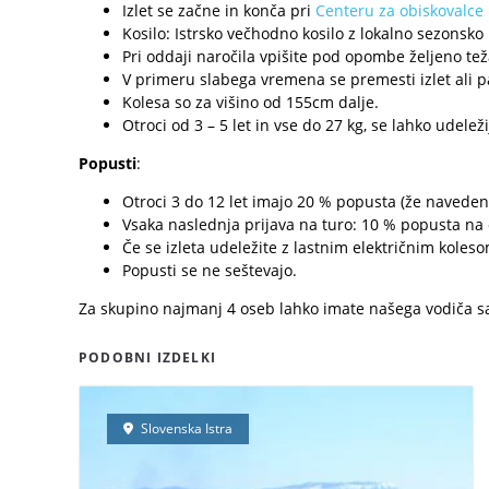
Izlet se začne in konča pri
Centeru za obiskovalce 
Kosilo: Istrsko večhodno kosilo z lokalno sezonsko
Pri oddaji naročila vpišite pod opombe željeno teža
V primeru slabega vremena se premesti izlet ali p
Kolesa so za višino od 155cm dalje.
Otroci od 3 – 5 let in vse do 27 kg, se lahko udel
Popusti
:
Otroci 3 do 12 let imajo 20 % popusta (že naveden
Vsaka naslednja prijava na turo: 10 % popusta na 
Če se izleta udeležite z lastnim električnim koleso
Popusti se ne seštevajo.
Za skupino najmanj 4 oseb lahko imate našega vodiča sa
PODOBNI IZDELKI
Slovenska Istra