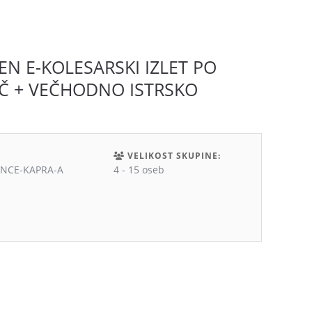
DARILNI BON
KONTAKT
O NAS
N E-KOLESARSKI IZLET PO
Č + VEČHODNO ISTRSKO
VELIKOST SKUPINE:
ENCE-KAPRA-A
4 - 15 oseb