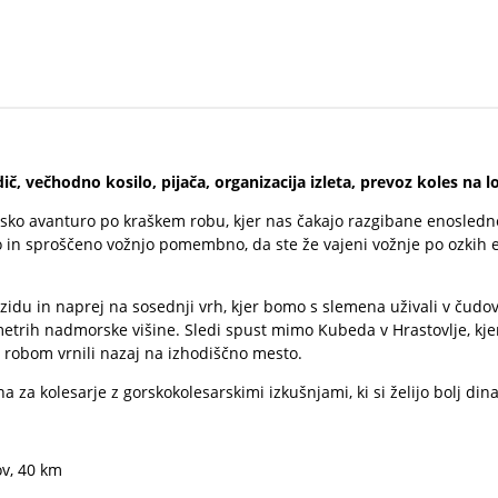
č, večhodno kosilo, pijača, organizacija izleta, prevoz koles na lo
sko avanturo po kraškem robu, kjer nas čakajo razgibane enosledne
rno in sproščeno vožnjo pomembno, da ste že vajeni vožnje po ozkih
idu in naprej na sosednji vrh, kjer bomo s slemena uživali v čudovi
rih nadmorske višine. Sledi spust mimo Kubeda v Hrastovlje, kjer si
 robom vrnili nazaj na izhodiščno mesto.
a za kolesarje z gorskokolesarskimi izkušnjami, ki si želijo bolj di
ov, 40 km