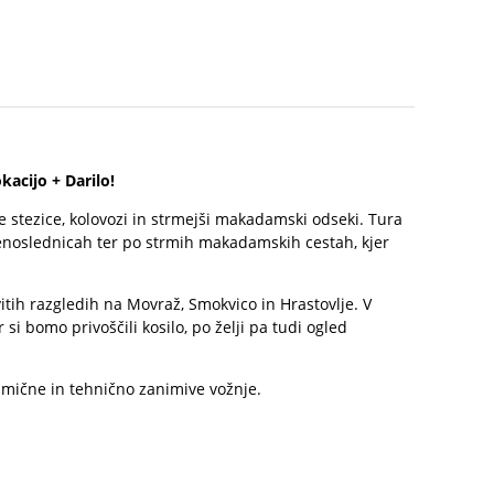
kacijo + Darilo!
 stezice, kolovozi in strmejši makadamski odseki. Tura
 enoslednicah ter po strmih makadamskih cestah, kjer
tih razgledih na Movraž, Smokvico in Hrastovlje. V
 bomo privoščili kosilo, po želji pa tudi ogled
namične in tehnično zanimive vožnje.