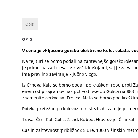
Opis
OPIS
V ceno je vključeno gorsko električno kolo, čelada, vodi
Na tej turi se bomo podali na zahtevnejšo gorskokolesar
je primerna za kolesarje z več izkušnjami, saj je za va
ima pravilno zaviranje ključno vlogo.
Iz Črnega Kala se bomo podali po kraškem robu proti Zaz
enem od programov nas pot vodi vse do Goliča na 888 met
znamenite cerkve sv. Trojice. Nato se bomo pod kraškim
Poteka pretežno po kolovozih in stezicah, zato je primern
Trasa: Črni Kal, Golič, Zazid, Kubed, Hrastovlje, Črni kal.
Čas in zahtevnost (približno): 5 ure, 1000 višinskih metr