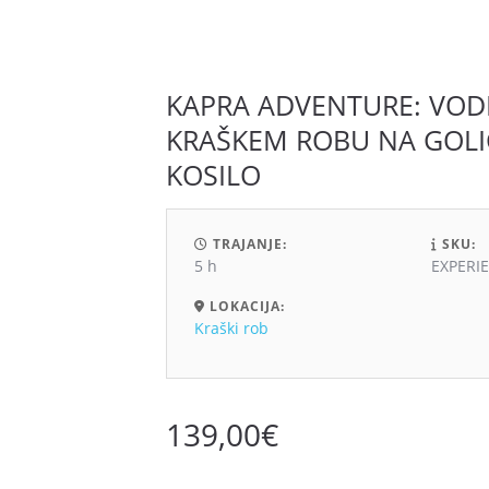
NOVO!
IZPOSOJA ELEKTRIČNIH KOLES
TEAM BUILDING
KAPRA ADVENTURE: VODE
KRAŠKEM ROBU NA GOLI
KOSILO
TRAJANJE:
SKU:
5 h
EXPERI
LOKACIJA:
Kraški rob
139,00
€